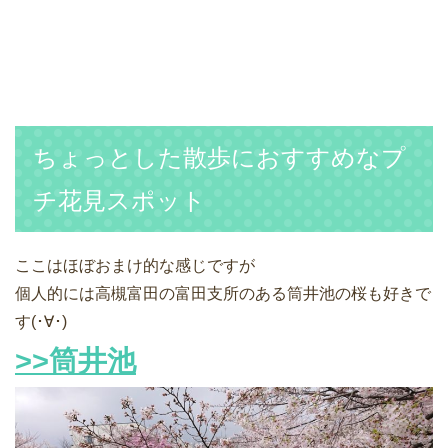
ちょっとした散歩におすすめなプ
チ花見スポット
ここはほぼおまけ的な感じですが
個人的には高槻富田の富田支所のある筒井池の桜も好きで
す(･∀･)
>>筒井池