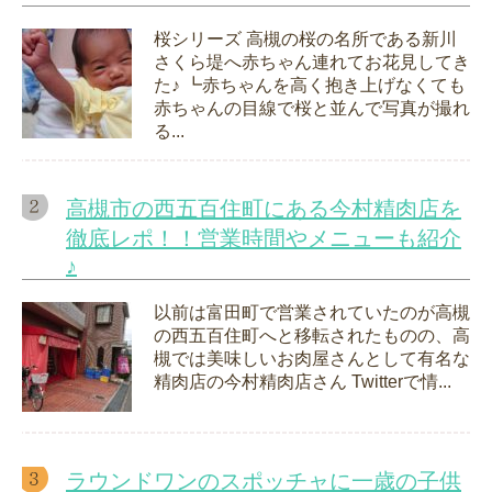
桜シリーズ 高槻の桜の名所である新川
さくら堤へ赤ちゃん連れてお花見してき
た♪ ┗赤ちゃんを高く抱き上げなくても
赤ちゃんの目線で桜と並んで写真が撮れ
る...
高槻市の西五百住町にある今村精肉店を
徹底レポ！！営業時間やメニューも紹介
♪
以前は富田町で営業されていたのが高槻
の西五百住町へと移転されたものの、高
槻では美味しいお肉屋さんとして有名な
精肉店の今村精肉店さん Twitterで情...
ラウンドワンのスポッチャに一歳の子供