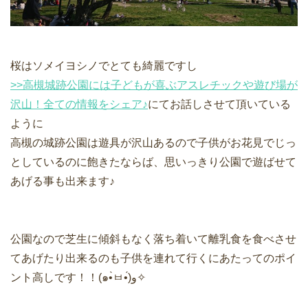
桜はソメイヨシノでとても綺麗ですし
>>高槻城跡公園には子どもが喜ぶアスレチックや遊び場が
沢山！全ての情報をシェア♪
にてお話しさせて頂いている
ように
高槻の城跡公園は遊具が沢山あるので子供がお花見でじっ
としているのに飽きたならば、思いっきり公園で遊ばせて
あげる事も出来ます♪
公園なので芝生に傾斜もなく落ち着いて離乳食を食べさせ
てあげたり出来るのも子供を連れて行くにあたってのポイ
ント高しです！！(๑•̀ㅂ•́)و✧