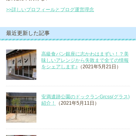
>>詳しいプロフィールとブログ運営理念
最近更新した記事
高級食パン銀座に志かわはまずい！？美
味しいアレンジから失敗まで全ての情報
をシェアします♪
（2021年5月21日）
安満遺跡公園のドックランGrcss(グラス)
紹介！
（2021年5月11日）