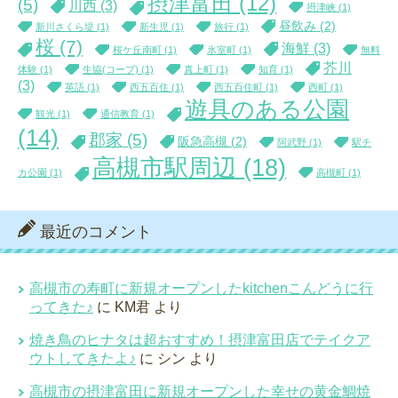
摂津富田
(12)
(5)
川西
(3)
摂津峡
(1)
昼飲み
(2)
新川さくら堤
(1)
新生児
(1)
旅行
(1)
桜
(7)
海鮮
(3)
桜ケ丘南町
(1)
氷室町
(1)
無料
芥川
体験
(1)
生協(コープ)
(1)
真上町
(1)
知育
(1)
(3)
英語
(1)
西五百住
(1)
西五百住町
(1)
西町
(1)
遊具のある公園
観光
(1)
通信教育
(1)
(14)
郡家
(5)
阪急高槻
(2)
阿武野
(1)
駅チ
高槻市駅周辺
(18)
カ公園
(1)
高槻町
(1)
最近のコメント
高槻市の寿町に新規オープンしたkitchenこんどうに行
ってきた♪
に
KM君
より
焼き鳥のヒナタは超おすすめ！摂津富田店でテイクア
ウトしてきたよ♪
に
シン
より
高槻市の摂津富田に新規オープンした幸せの黄金鯛焼