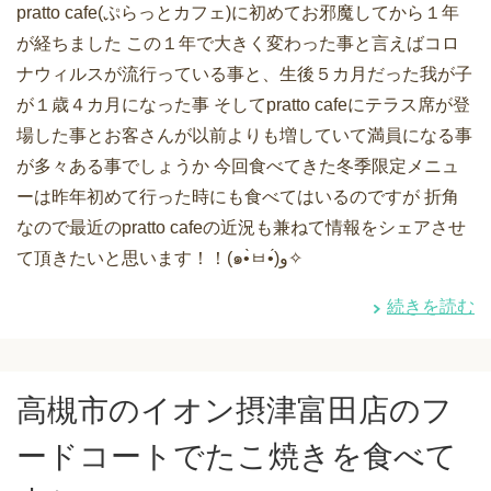
pratto cafe(ぷらっとカフェ)に初めてお邪魔してから１年
が経ちました この１年で大きく変わった事と言えばコロ
ナウィルスが流行っている事と、生後５カ月だった我が子
が１歳４カ月になった事 そしてpratto cafeにテラス席が登
場した事とお客さんが以前よりも増していて満員になる事
が多々ある事でしょうか 今回食べてきた冬季限定メニュ
ーは昨年初めて行った時にも食べてはいるのですが 折角
なので最近のpratto cafeの近況も兼ねて情報をシェアさせ
て頂きたいと思います！！(๑•̀ㅂ•́)و✧
続きを読む
高槻市のイオン摂津富田店のフ
ードコートでたこ焼きを食べて