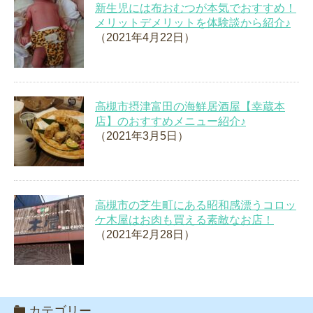
新生児には布おむつが本気でおすすめ！
メリットデメリットを体験談から紹介♪
（2021年4月22日）
高槻市摂津富田の海鮮居酒屋【幸蔵本
店】のおすすめメニュー紹介♪
（2021年3月5日）
高槻市の芝生町にある昭和感漂うコロッ
ケ木屋はお肉も買える素敵なお店！
（2021年2月28日）
カテゴリー