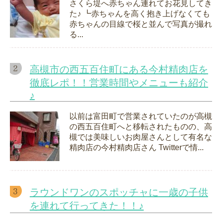
さくら堤へ赤ちゃん連れてお花見してき
た♪ ┗赤ちゃんを高く抱き上げなくても
赤ちゃんの目線で桜と並んで写真が撮れ
る...
高槻市の西五百住町にある今村精肉店を
徹底レポ！！営業時間やメニューも紹介
♪
以前は富田町で営業されていたのが高槻
の西五百住町へと移転されたものの、高
槻では美味しいお肉屋さんとして有名な
精肉店の今村精肉店さん Twitterで情...
ラウンドワンのスポッチャに一歳の子供
を連れて行ってきた！！♪