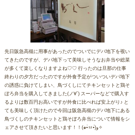
先日阪急高槻に用事があったのでついでにデパ地下を覗い
てきたのですが、デパ地下って美味しそうなお弁当や総菜
が多くて楽しくなりますよね♡♡ 行ったのは旦那の仕事
終わりの夕方だったのですが外食予定がついついデパ地下
の誘惑に負けてしまい、鳥づくしにてチキンセットと鶏そ
ぼろ弁当を購入してきました(ノ∀`) スーパーなどで購入す
るよりは数百円お高いですが外食に比べれば安上がり♪ と
ても美味しく頂けたので今回は阪急高槻のデパ地下にある
鳥づくしのチキンセットと鶏そぼろ弁当について情報をシ
ェアさせて頂きたいと思います！！(๑•̀ㅂ•́)و✧