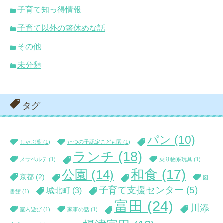
子育て知っ得情報
子育て以外の箸休めな話
その他
未分類
タグ
パン
(10)
しゃぶ葉
(1)
たつの子認定こども園
(1)
ランチ
(18)
メサベルテ
(1)
乗り物系玩具
(1)
和食
(17)
公園
(14)
京都
(2)
図
子育て支援センター
(5)
城北町
(3)
書館
(1)
富田
(24)
川添
室内遊び
(1)
家事の話
(1)