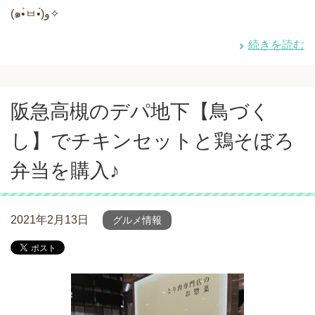
(๑•̀ㅂ•́)و✧
続きを読む
阪急高槻のデパ地下【鳥づく
し】でチキンセットと鶏そぼろ
弁当を購入♪
2021年2月13日
グルメ情報