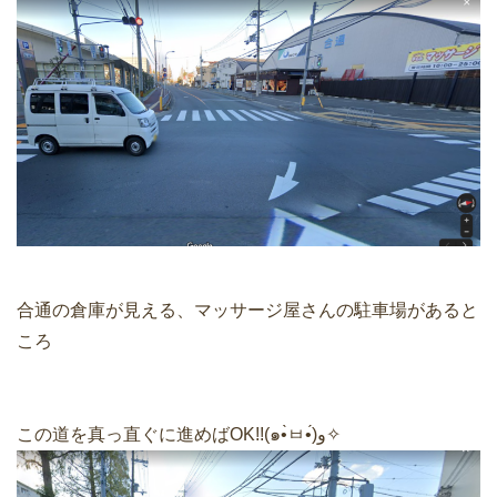
合通の倉庫が見える、マッサージ屋さんの駐車場があると
ころ
この道を真っ直ぐに進めばOK!!(๑•̀ㅂ•́)و✧