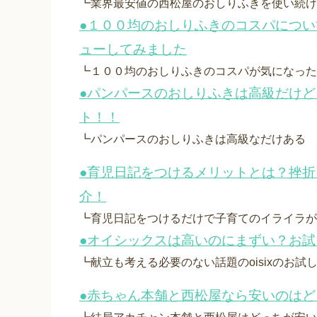
┗業界最安値の西松屋のおしりふきを使い続け
●１００均のおしりふきのコスパにつ
ューしてみました
┗１００均のおしりふきのコスパが気になった
●パンパースのおしりふきは高級だけ
ト！！
┗パンパースのおしりふきは高級なだけある
●育児日記をつけるメリットとは？挫
介！
┗育児日記をつけるだけで子育てのイライラが
●オイシックスは高いのにまずい？お
┗献立も考える必要のない話題のoisixのお
●赤ちゃん本舗と西松屋なら安いのはど