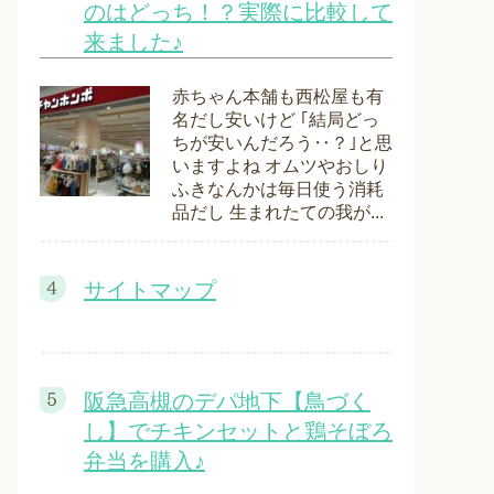
のはどっち！？実際に比較して
来ました♪
赤ちゃん本舗も西松屋も有
名だし安いけど ｢結局どっ
ちが安いんだろう‥？｣と思
いますよね オムツやおしり
ふきなんかは毎日使う消耗
品だし 生まれたての我が...
サイトマップ
阪急高槻のデパ地下【鳥づく
し】でチキンセットと鶏そぼろ
弁当を購入♪