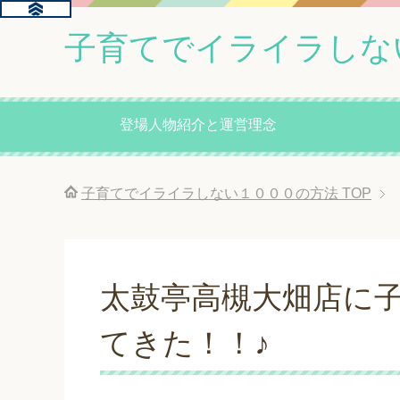
子育てでイライラしな
登場人物紹介と運営理念
子育てでイライラしない１０００の方法
TOP
太鼓亭高槻大畑店に
てきた！！♪