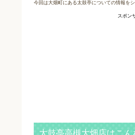
スポン
太鼓亭高槻大畑店はこん