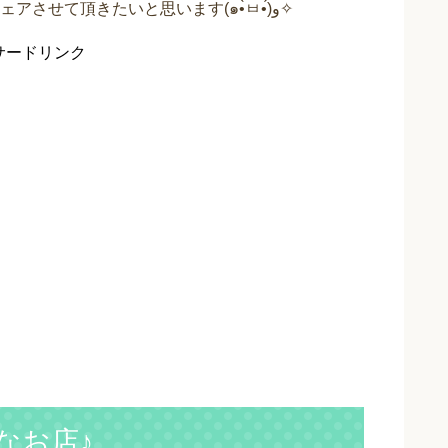
今回は大畑町にある太鼓亭についての情報をシェアさせて頂きたいと思います(๑•̀ㅂ•́)و✧
サードリンク
なお店♪