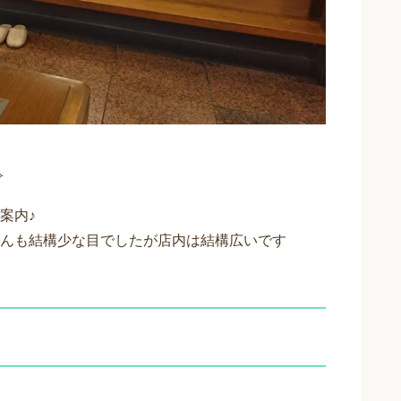
す(๑•̀ㅂ•́)و✧
案内♪
んも結構少な目でしたが店内は結構広いです