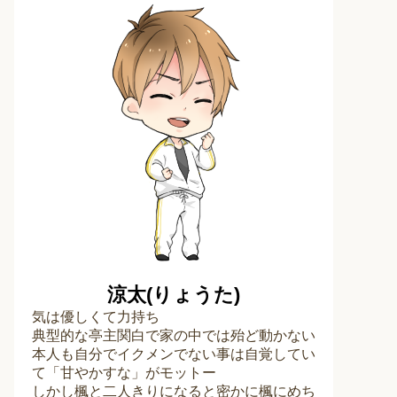
涼太(りょうた)
気は優しくて力持ち
典型的な亭主関白で家の中では殆ど動かない
本人も自分でイクメンでない事は自覚してい
て「甘やかすな」がモットー
しかし楓と二人きりになると密かに楓にめち