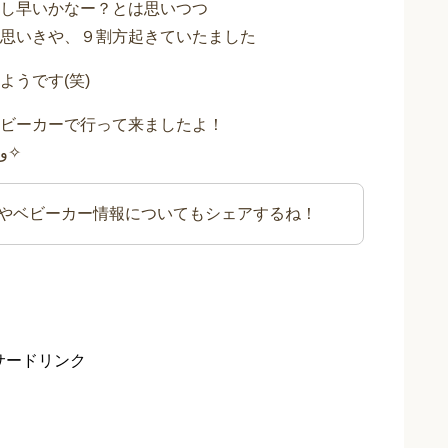
し早いかなー？とは思いつつ
思いきや、９割方起きていたました
うです(笑)
ビーカーで行って来ましたよ！
って言う話をさせて頂きたいと思います(๑•̀ㅂ•́)و✧
やベビーカー情報についてもシェアするね！
サードリンク