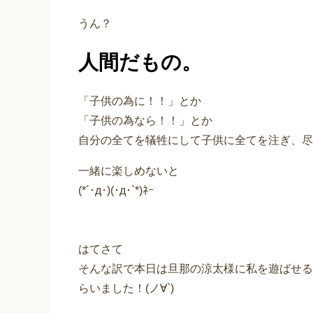
うん？
人間だもの。
「子供の為に！！」とか
「子供の為なら！！」とか
自分の全てを犠牲にして子供に全てを注ぎ、尽
一緒に楽しめないと
(*´･д･)(･д･`*)ﾈｰ
はてさて
そんな訳で本日は旦那の涼太様に私を遊ばせる
らいました！(ノ∀`)