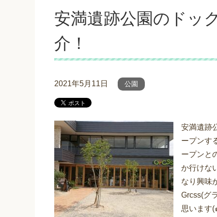
安満遺跡公園のドックラ
介！
2021年5月11日
公園
安満遺跡
ープンす
ープンと
か行けな
なり興味
Grcss