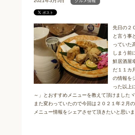
2021年3月5日
グルメ情報
先日の２
と言う事
っていた
しまう前
鮮居酒屋
だ１１カ
の情報を
った以上
～」とおすすめメニューを教えて頂けましたヾ(o
また変わっていたので今回は２０２１年２月の