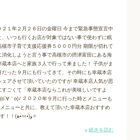
０２１年２月２６日の金曜日 今まで緊急事態宣言中
と、いつも行くお店が対象ではない事で使わずに眠
高槻市子育て支援応援券５０００円分 期限が切れて
に消化しようと言う事で高槻市の摂津富田にある海
幸蔵本店へと家族３人で行って来ました！ 子供がま
月だった９月にも行ってきて、その時にも幸蔵本店
シェアさせて頂いていたのですが 幸蔵本店人気が思
にすごくて「幸蔵本店ならこれが美味しいですよ
´∀｀o)ﾉ ２０２０年９月に行った時とメニューも
メニューと共に、教えて頂いた幸蔵本店おすすめ
メニュー情報をシェアさせて頂きたいと思います！！(๑•̀ㅂ•́)و✧
続きを読む