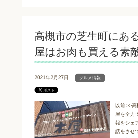
高槻市の芝生町にあ
屋はお肉も買える素
2021年2月27日
グルメ情報
以前 >
屋を全力
報をシェ
話をさせ