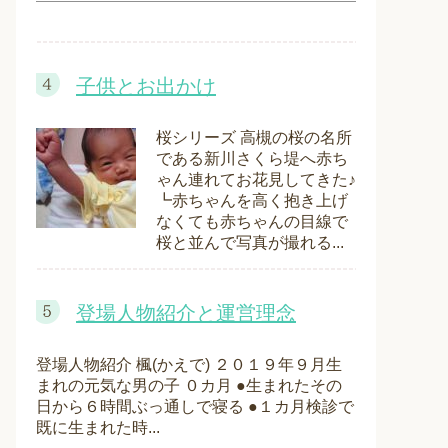
子供とお出かけ
桜シリーズ 高槻の桜の名所
である新川さくら堤へ赤ち
ゃん連れてお花見してきた♪
┗赤ちゃんを高く抱き上げ
なくても赤ちゃんの目線で
桜と並んで写真が撮れる...
登場人物紹介と運営理念
登場人物紹介 楓(かえで) ２０１９年９月生
まれの元気な男の子 ０カ月 ●生まれたその
日から６時間ぶっ通しで寝る ●１カ月検診で
既に生まれた時...