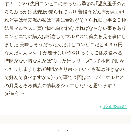
す！！(･∀･) 先日コンビニに寄ったら季節柄｢温泉玉子のと
ろろぶっかけ蕎麦｣が売られており 普段うどん率が高いけ
れど実は蕎麦派の私は非常に食欲がそそられ悩む事２０秒
結局マルヤスに買い物へ向かわなければならない事もあり
コンビニでの購入は断念してマルヤスで蕎麦を見る事にし
ました 美味しそうだったんだけどコンビニだと４３０円
なんだもんｗｗ 手が離せない時やゆっくりご飯を食べる
時間がない時なんかは”ぶっかけシリーズ”って本気で助か
ったりしますしね (時間が有り余っていても私は好きなの
で好んで食べますがｗ) って事で今回はスーパーマルヤス
の月見とろろ蕎麦の情報をシェアしたいと思います！！
(๑•̀ㅂ•́)و✧
続きを読む