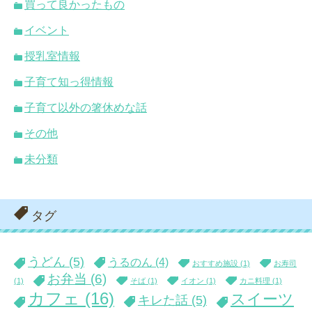
買って良かったもの
イベント
授乳室情報
子育て知っ得情報
子育て以外の箸休めな話
その他
未分類
タグ
うどん
(5)
うるのん
(4)
おすすめ施設
(1)
お寿司
お弁当
(6)
(1)
そば
(1)
イオン
(1)
カニ料理
(1)
カフェ
(16)
スイーツ
キレた話
(5)