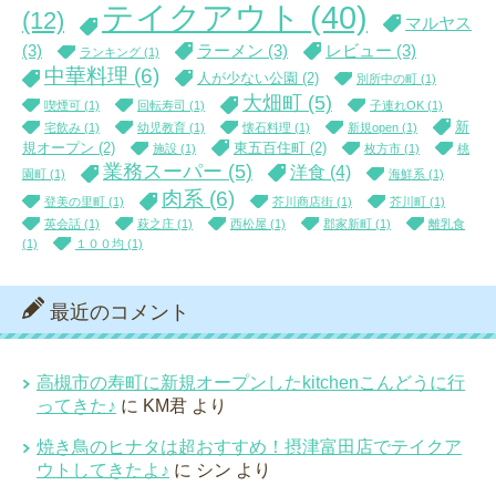
テイクアウト
(40)
(12)
マルヤス
(3)
ラーメン
(3)
レビュー
(3)
ランキング
(1)
中華料理
(6)
人が少ない公園
(2)
別所中の町
(1)
大畑町
(5)
喫煙可
(1)
回転寿司
(1)
子連れOK
(1)
新
宅飲み
(1)
幼児教育
(1)
懐石料理
(1)
新規open
(1)
規オープン
(2)
東五百住町
(2)
施設
(1)
枚方市
(1)
桃
業務スーパー
(5)
洋食
(4)
園町
(1)
海鮮系
(1)
肉系
(6)
登美の里町
(1)
芥川商店街
(1)
芥川町
(1)
英会話
(1)
萩之庄
(1)
西松屋
(1)
郡家新町
(1)
離乳食
(1)
１００均
(1)
最近のコメント
高槻市の寿町に新規オープンしたkitchenこんどうに行
ってきた♪
に
KM君
より
焼き鳥のヒナタは超おすすめ！摂津富田店でテイクア
ウトしてきたよ♪
に
シン
より