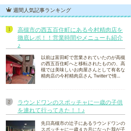
週間人気記事ランキング
高槻市の西五百住町にある今村精肉店を
徹底レポ！！営業時間やメニューも紹介
♪
以前は富田町で営業されていたのが高槻
の西五百住町へと移転されたものの、高
槻では美味しいお肉屋さんとして有名な
精肉店の今村精肉店さん Twitterで情...
ラウンドワンのスポッチャに一歳の子供
を連れて行ってきた！！♪
先日高槻市の辻子にあるラウンドワンの
スポッチャに一歳４カ月になった我が子