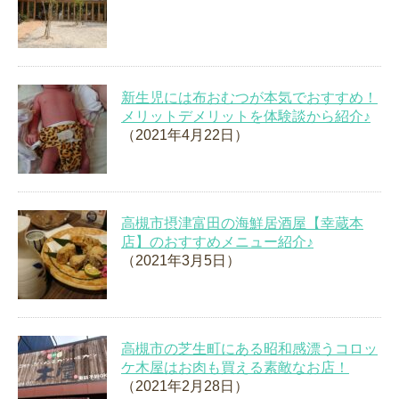
新生児には布おむつが本気でおすすめ！
メリットデメリットを体験談から紹介♪
（2021年4月22日）
高槻市摂津富田の海鮮居酒屋【幸蔵本
店】のおすすめメニュー紹介♪
（2021年3月5日）
高槻市の芝生町にある昭和感漂うコロッ
ケ木屋はお肉も買える素敵なお店！
（2021年2月28日）