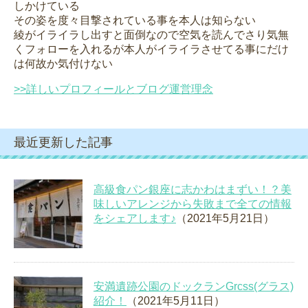
しかけている
その姿を度々目撃されている事を本人は知らない
綾がイライラし出すと面倒なので空気を読んでさり気無
くフォローを入れるが本人がイライラさせてる事にだけ
は何故か気付けない
>>詳しいプロフィールとブログ運営理念
最近更新した記事
高級食パン銀座に志かわはまずい！？美
味しいアレンジから失敗まで全ての情報
をシェアします♪
（2021年5月21日）
安満遺跡公園のドックランGrcss(グラス)
紹介！
（2021年5月11日）