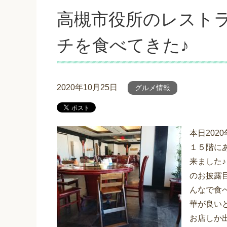
高槻市役所のレストラ
チを食べてきた♪
2020年10月25日
グルメ情報
本日202
１５階に
来ました
のお披露
んなで食
華が良い
お店しか