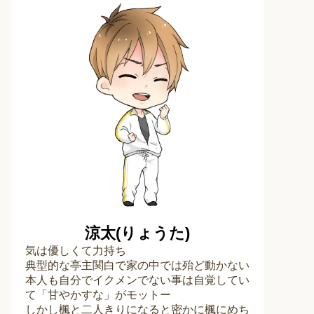
涼太(りょうた)
気は優しくて力持ち
典型的な亭主関白で家の中では殆ど動かない
本人も自分でイクメンでない事は自覚してい
て「甘やかすな」がモットー
しかし楓と二人きりになると密かに楓にめち