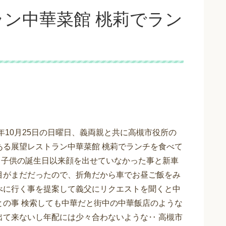
ン中華菜館 桃莉でラン
0年10月25日の日曜日、義両親と共に高槻市役所の
ある展望レストラン中華菜館 桃莉でランチを食べて
♪ 子供の誕生日以来顔を出せていなかった事と新車
目がまだだったので、折角だから車でお昼ご飯をみ
べに行く事を提案して義父にリクエストを聞くと中
との事 検索しても中華だと街中の中華飯店のような
出て来ないし年配には少々合わないような‥ 高槻市