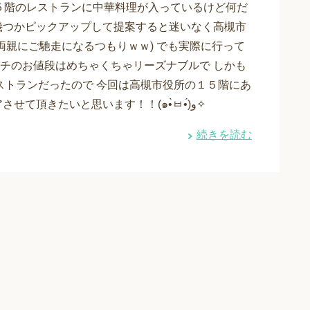
５階のレストランに中華料理が入っているけど何だ
幾つかピックアップして提案すると迷いなく高槻市
両親にご馳走になるつもりｗｗ) でも実際に行って
チのお値段はめちゃくちゃリーズナブルで しかも
ストランだったので 今回は高槻市役所の１５階にあ
る展望レストラン中華菜館 桃莉の情報をシェアさせて頂きたいと思います！！(๑•̀ㅂ•́)و✧
続きを読む