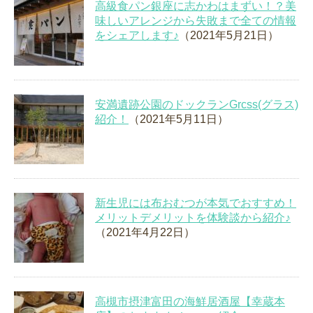
高級食パン銀座に志かわはまずい！？美
味しいアレンジから失敗まで全ての情報
をシェアします♪
（2021年5月21日）
安満遺跡公園のドックランGrcss(グラス)
紹介！
（2021年5月11日）
新生児には布おむつが本気でおすすめ！
メリットデメリットを体験談から紹介♪
（2021年4月22日）
高槻市摂津富田の海鮮居酒屋【幸蔵本