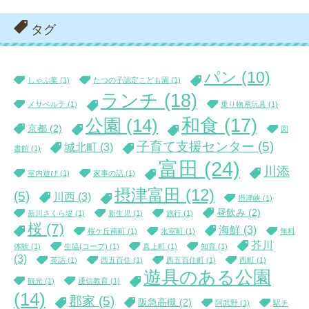
タグ
パン
(10)
しゃぶ葉
(1)
たつの子認定こども園
(1)
ランチ
(18)
メサベルテ
(1)
乗り物系玩具
(1)
和食
(17)
公園
(14)
京都
(2)
図
子育て支援センター
(5)
城北町
(3)
書館
(1)
富田
(24)
川添
室内遊び
(1)
家事の話
(1)
摂津富田
(12)
(5)
川西
(3)
摂津峡
(1)
昼飲み
(2)
新川さくら堤
(1)
新生児
(1)
旅行
(1)
桜
(7)
海鮮
(3)
桜ケ丘南町
(1)
氷室町
(1)
無料
芥川
体験
(1)
生協(コープ)
(1)
真上町
(1)
知育
(1)
(3)
英語
(1)
西五百住
(1)
西五百住町
(1)
西町
(1)
遊具のある公園
観光
(1)
通信教育
(1)
(14)
郡家
(5)
阪急高槻
(2)
阿武野
(1)
駅チ