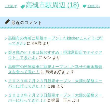
高槻市駅周辺
(18)
カ公園
(1)
高槻町
(1)
最近のコメント
高槻市の寿町に新規オープンしたkitchenこんどうに行
ってきた♪
に
KM君
より
焼き鳥のヒナタは超おすすめ！摂津富田店でテイクア
ウトしてきたよ♪
に
シン
より
高槻市の摂津富田に新規オープンした幸せの黄金鯛焼
きを食べて来た！
に
鯛焼き好き
より
２０２０年７月２３日新規オープン！大畑の業務スー
パーに行ってきた！♪
に
綾
より
２０２０年７月２３日新規オープン！大畑の業務スー
パーに行ってきた！♪
に
梶原 正人
より