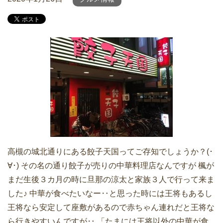
高槻の城北通りにある餃子天国ってご存知でしょうか？(･
∀･) その名の通り餃子が売りの中華料理店なんですが 楓が
まだ生後３カ月の時に旦那の涼太と家族３人で行って来ま
した♪ 中華が食べたいなー‥と思った時には王将もあるし
王将なら安定して座敷があるので赤ちゃん連れだと王将な
ら行きやすいんですが‥ 「たまには王将以外の中華が食